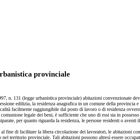
rbanistica provinciale
997, n. 131 (legge urbanistica provinciale) abitazioni convenzionate de
cessione edilizia, la residenza anagrafica in un comune della provincia e
alità facilmente raggiungibile dal posto di lavoro o di residenza ovvero n
comunione legale dei beni, è sufficiente che uno di essi sia in possesso 
iparate, per quanto riguarda la residenza, le persone residenti o aventi
 fine di facilitare la libera circolazione dei lavoratori, le abitazioni c
o nel territorio provinciale. Tali abitazioni possono altresì essere occupat